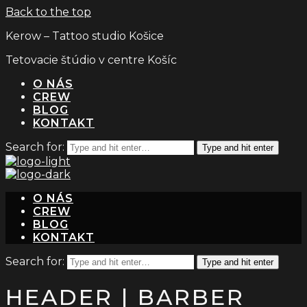
Back to the top
Kerow – Tattoo studio Košice
Tetovacie štúdio v centre Košíc
O NÁS
CREW
BLOG
KONTAKT
Search for:
Type and hit enter
O NÁS
CREW
BLOG
KONTAKT
Search for:
Type and hit enter
HEADER | BARBER